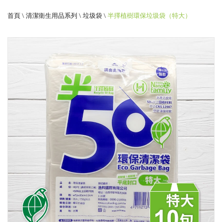
袋
首頁
\
清潔衛生用品系列
\
垃圾袋
\
半擇植樹環保垃圾袋（特大）
(特
大)