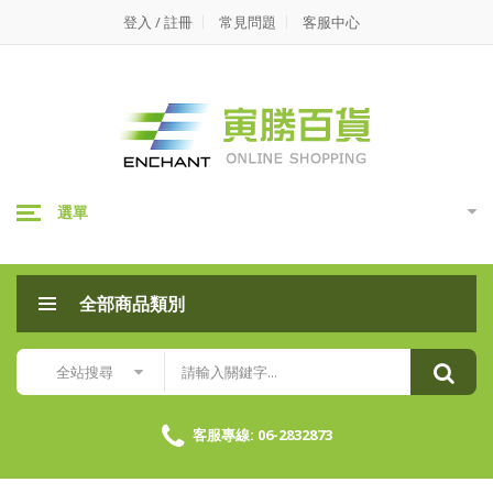
寅
登入 / 註冊
常見問題
客服中心
勝
百
貨-
半
選單
擇
植
全部商品類別
樹
環
全站搜尋
保
垃
客服專線: 06-2832873
圾