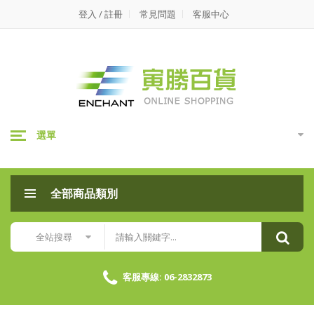
寅
登入 / 註冊
常見問題
客服中心
勝
百
貨
選單
全部商品類別
全站搜尋
客服專線: 06-2832873