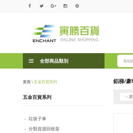
寅
勝
百
貨
全部商品類別
全站
鋁梯/豪
首頁
\
五金百貨系列
五金百貨系列
-- 選
- 垃圾子車
- 分類資源回收架