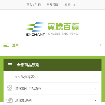
寅
登入 / 註冊
常見問題
客服中心
勝
百
貨
選單
全部商品類別
✨✨防疫專區✨✨
全站搜尋
清潔衛生用品系列
客服專線: 06-2832873
清潔劑系列