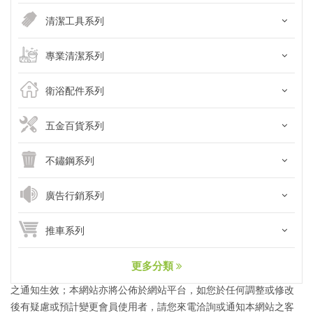
清潔工具系列
首頁
\
會員專區
\
會員服務條款
專業清潔系列
會員服務條款
衛浴配件系列
歡迎您使用家樂福線上購物網(以下簡稱「本網站」)的會員帳號至本
網站購物。本網站係由『寅勝企業有限公司』(以下簡稱「本公司」)
五金百貨系列
建置，本網站會員帳號係依據本服務條款提供服務(以下簡稱「本服
務」)。 所有申請使用會員帳號服務之使用者(以下簡稱會員)，都應
不鏽鋼系列
該詳細閱讀下列條款，這些條款訂立的目的， 是為了保護會員服務
的提供者以及所有會員的利益，並為服務提供依據，當您於本網站
廣告行銷系列
任一管道完成註冊手續、或繼續使用本網站所提供之任一服務時，
即視為已知悉並同意本服務條款的所有約定並完全接受本服務現有
推車系列
與未來衍生之服務條款及項目。本網站所提供之服務、商品、行銷
等之相關會員服務條款，如有任何調整、變更或修改，本網站將以
更多分類
您所註冊之帳號(即電子郵件信箱)寄發相關資訊，作為會員條款變更
之通知生效；本網站亦將公佈於網站平台，如您於任何調整或修改
後有疑慮或預計變更會員使用者，請您來電洽詢或通知本網站之客