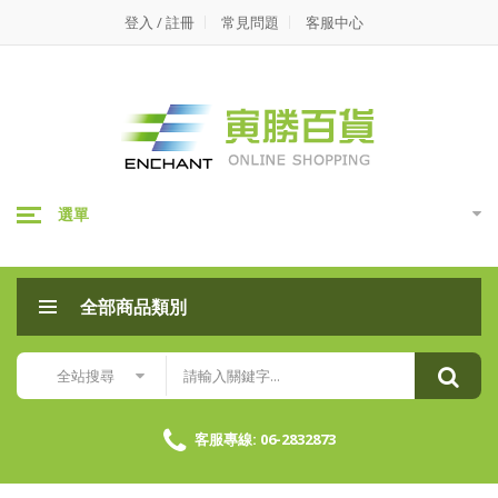
寅
登入 / 註冊
常見問題
客服中心
勝
百
貨-
奈
選單
米
家
全部商品類別
族
捲
全站搜尋
筒
垃
客服專線: 06-2832873
圾