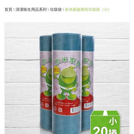
袋-
首頁
\
清潔衛生用品系列
\
垃圾袋
\
奈米家族捲筒垃圾袋（小）
小