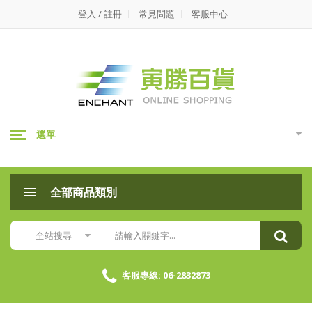
寅
登入 / 註冊
常見問題
客服中心
勝
百
貨
選單
全部商品類別
全站搜尋
客服專線: 06-2832873