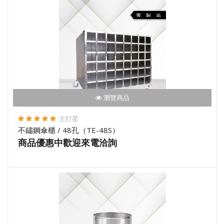
瀏覽商品
主打星
不鏽鋼傘櫃 / 48孔（TE-48S）
商品優惠中歡迎來電洽詢