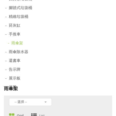
- 腳踏式垃圾桶
- 精緻垃圾桶
- 菸灰缸
- 手推車
- 雨傘架
- 雨傘除水器
- 還書車
- 告示牌
- 展示板
- 信箱
雨傘架
-- 選擇 --
Grid
List