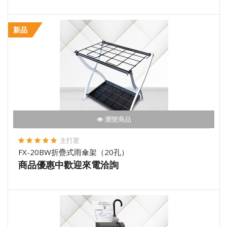
新品
瀏覽商品
主打星
FX-20BW折疊式雨傘架（20孔）
商品優惠中歡迎來電洽詢