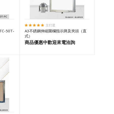
主打星
-50T-
A3不銹鋼伸縮圍欄指示牌及夾頭（直
式）
商品優惠中歡迎來電洽詢