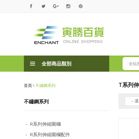
寅
勝
百
貨
全部商品類別
全站
T系列
首頁
\
不鏽鋼系列
不鏽鋼系列
-- 選
- R系列伸縮圍欄
- R系列伸縮圍欄配件