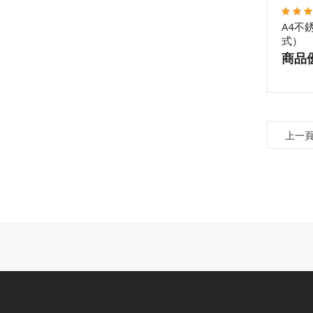
A4不
式）
商品
上一