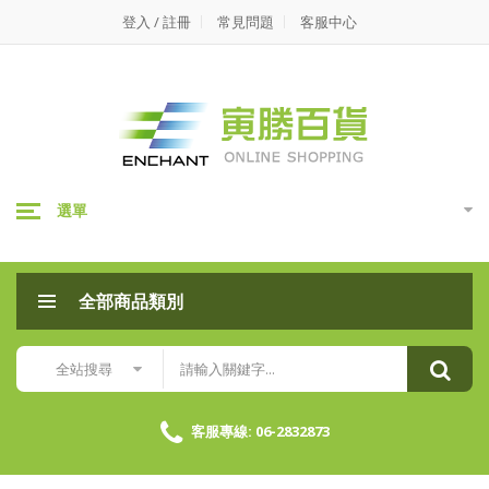
寅
登入 / 註冊
常見問題
客服中心
勝
百
貨-
三
選單
分
類
全部商品類別
資
源
全站搜尋
回
收
客服專線: 06-2832873
架