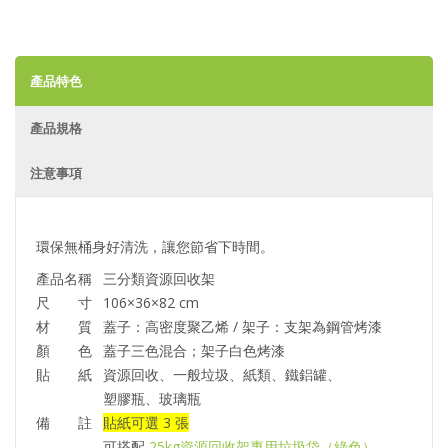
產品特色
產品規格
注意事項
環保無桶身好清洗，讓您節省下時間。
產品名稱
三分類資源回收架
尺 寸
106×36×82 cm
材 質
蓋子：高密度聚乙烯 / 架子：支架為鋼管烤漆
顏 色
蓋子三色混合；架子白色烤漆
貼 紙
資源回收、一般垃圾、紙類、鐵鋁罐、
塑膠瓶、玻璃瓶
備 註
貼紙可選 3 張
可搭配
25kg資源回收架專用垃圾袋（綠色）