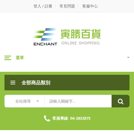
寅
登入 / 註冊
常見問題
客服中心
勝
百
貨-
FX-
選單
20BW
折
全部商品類別
疊
式
全站搜尋
雨
傘
客服專線: 06-2832873
架