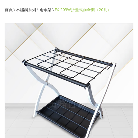
（20
首頁
\
不鏽鋼系列
\
雨傘架
\
FX-20BW折疊式雨傘架（20孔）
孔）