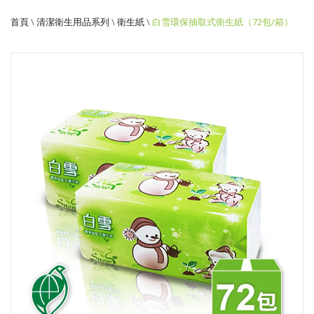
生
首頁
\
清潔衛生用品系列
\
衛生紙
\
白雪環保抽取式衛生紙（72包/箱）
紙