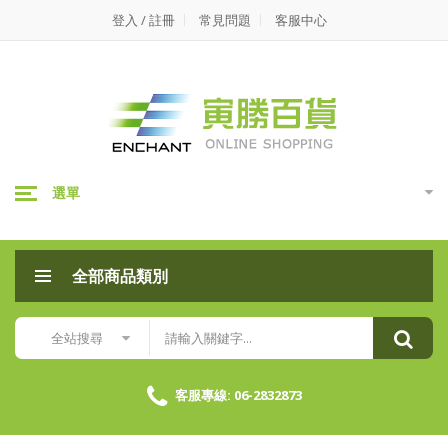
寅
登入 / 註冊
常見問題
客服中心
勝
百
貨-
白
選單
雪
環
全部商品類別
保
抽
全站搜尋
取
式
客服專線: 06-2832873
衛